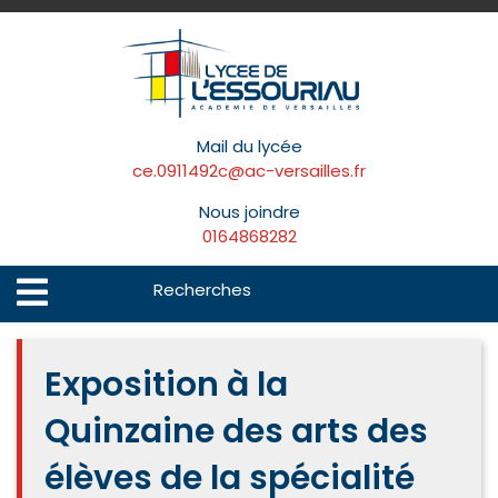
Skip
to
content
Mail du lycée
ce.0911492c@ac-versailles.fr
Nous joindre
0164868282
Search
Open
Menu
for:
Exposition à la
Quinzaine des arts des
élèves de la spécialité