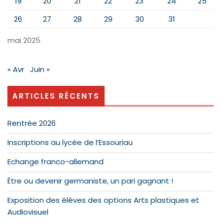
19
20
21
22
23
24
25
26
27
28
29
30
31
mai 2025
« Avr
Juin »
ARTICLES RÉCENTS
Rentrée 2026
Inscriptions au lycée de l’Essouriau
Echange franco-allemand
Être ou devenir germaniste, un pari gagnant !
Exposition des élèves des options Arts plastiques et
Audiovisuel