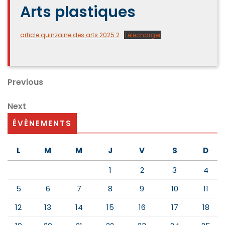
Arts plastiques
article quinzaine des arts 2025 2
Télécharger
Navigation
Previous
Previous
Post
de
Next
Next
Post
ÉVÈNEMENTS
l’article
L
M
M
J
V
S
D
1
2
3
4
5
6
7
8
9
10
11
12
13
14
15
16
17
18