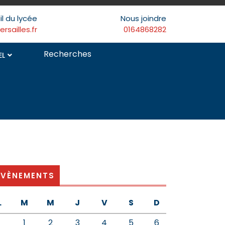
il du lycée
Nous joindre
sailles.fr
0164868282
Search
EL
for:
ÉVÈNEMENTS
L
M
M
J
V
S
D
1
2
3
4
5
6