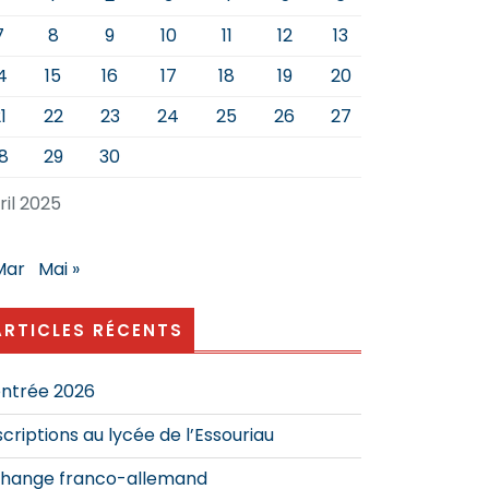
7
8
9
10
11
12
13
4
15
16
17
18
19
20
1
22
23
24
25
26
27
8
29
30
ril 2025
Mar
Mai »
ARTICLES RÉCENTS
ntrée 2026
scriptions au lycée de l’Essouriau
hange franco-allemand