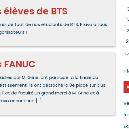
s élèves de BTS
1
urnoi de foot de nos étudiants de BTS. Bravo à tous
2
ganisateurs !
2
av
s FANUC
« 
drés par M. Grine, ont participé à la finale du
estissement, ils ont décroché la 8e place sur plus
UT et de faculté.Un grand merci à M. Grine et à
bravo encore une […]
Re
In
Ec