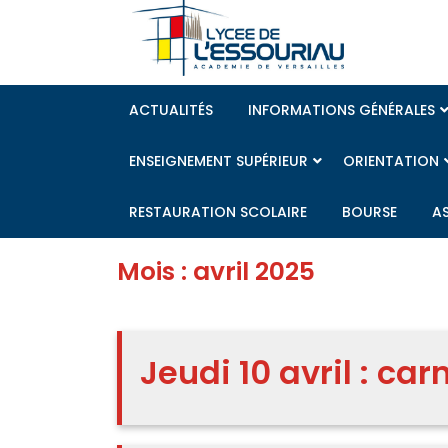
Skip
to
content
ACTUALITÉS
INFORMATIONS GÉNÉRALES
ENSEIGNEMENT SUPÉRIEUR
ORIENTATION
RESTAURATION SCOLAIRE
BOURSE
A
Mois :
avril 2025
Jeudi 10 avril : car