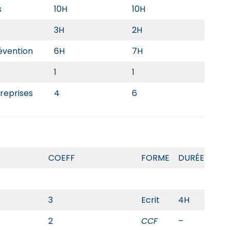
s
10H
10H
3H
2H
évention
6H
7H
1
1
reprises
4
6
COEFF
FORME
DURÉE
3
Ecrit
4H
2
CCF
–