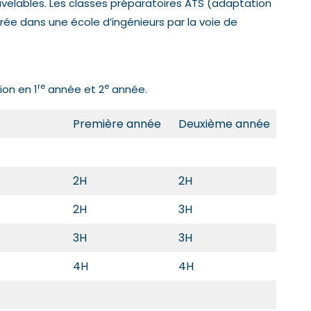
uvelables. Les classes préparatoires ATS (adaptation
trée dans une école d’ingénieurs par la voie de
re
e
on en 1
année et 2
année.
Première année
Deuxième année
2H
2H
2H
3H
3H
3H
4H
4H