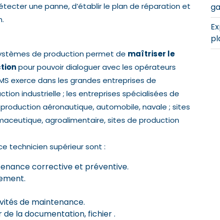
ecter une panne, d’établir le plan de réparation et
ga
n.
Ex
pl
Systèmes de production permet de
maîtriser le
tion
pour pouvoir dialoguer avec les opérateurs
r MS exerce dans les grandes entreprises de
ction industrielle ; les entreprises spécialisées de
 production aéronautique, automobile, navale ; sites
rmaceutique, agroalimentaire, sites de production
ce technicien supérieur sont :
ntenance corrective et préventive.
nement.
tivités de maintenance.
r de la documentation, fichier .