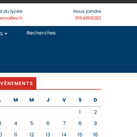
il du lycée
Nous joindre
sailles.fr
0164868282
Search
EL
for:
ÉVÈNEMENTS
L
M
M
J
V
S
D
1
2
3
4
5
6
7
8
9
0
11
12
13
14
15
16