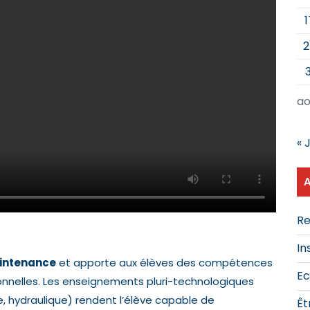
1
2
3
ao
« J
Re
In
aintenance
et apporte aux élèves des compétences
Ec
ionnelles. Les enseignements pluri-technologiques
 hydraulique) rendent l’élève capable de
Êt