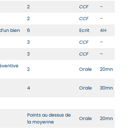
2
CCF
–
2
CCF
–
d’un bien
6
Ecrit
4H
3
CCF
–
3
CCF
–
éventive
2
Orale
20mn
4
Orale
30mn
Points au dessus de
Orale
20mn
la moyenne