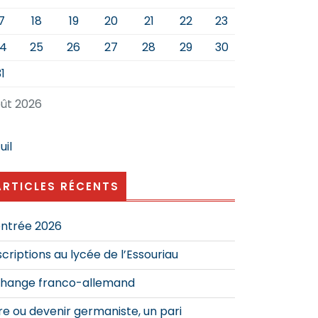
7
18
19
20
21
22
23
4
25
26
27
28
29
30
1
ût 2026
uil
ARTICLES RÉCENTS
ntrée 2026
scriptions au lycée de l’Essouriau
hange franco-allemand
re ou devenir germaniste, un pari