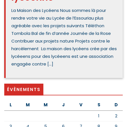
La Maison des Lycéens Nous sommes là pour
rendre votre vie au Lycée de l’Essouriau plus
agréable avec les projets suivants Téléthon
Tombola Bal de fin d’année Journée de la Rose
Contribuer aux projets nature Projets contre le
harcèlement La maison des lycéens crée par des
lycéeens pour des lycéeens est une association
engagée contre […]
ÉVÈNEMENTS
L
M
M
J
V
S
D
1
2
3
4
5
6
7
8
9