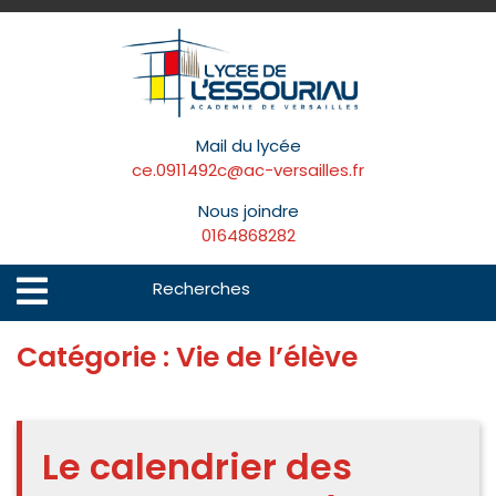
Skip
to
content
Mail du lycée
ce.0911492c@ac-versailles.fr
Nous joindre
0164868282
Search
Open
Menu
for:
Catégorie :
Vie de l’élève
Le calendrier des