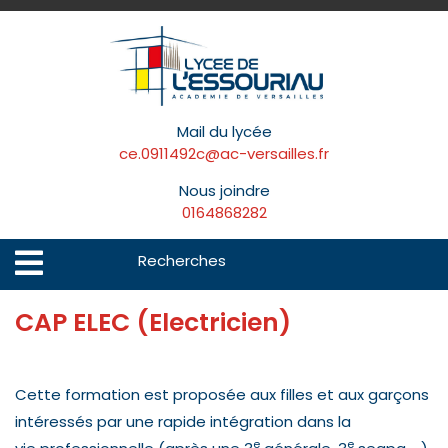
Skip
to
content
Mail du lycée
ce.0911492c@ac-versailles.fr
Nous joindre
0164868282
Search
Open
Menu
for:
CAP ELEC (Electricien)
Cette formation est proposée aux filles et aux garçons
intéressés par une rapide intégration dans la
e
e