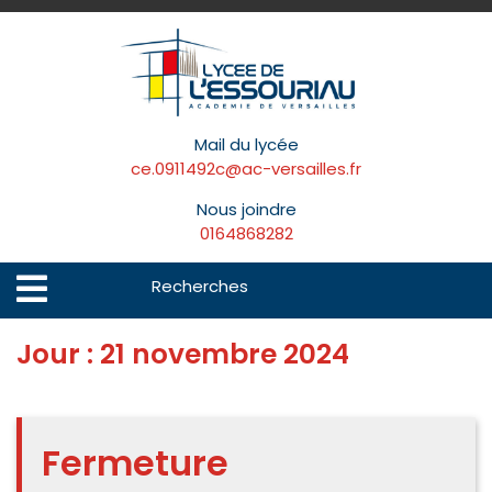
Skip
to
content
Mail du lycée
ce.0911492c@ac-versailles.fr
Nous joindre
0164868282
Search
Open
Menu
for:
Jour :
21 novembre 2024
Fermeture