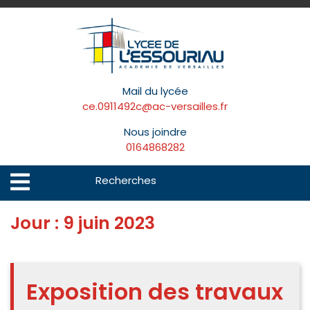
Skip
to
content
Mail du lycée
ce.0911492c@ac-versailles.fr
Nous joindre
0164868282
Search
Open
Menu
for:
Jour :
9 juin 2023
Exposition des travaux