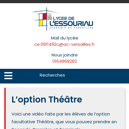
Skip
to
content
Mail du lycée
ce.0911492c@ac-versailles.fr
Nous joindre
0164868282
Search
Open
Menu
for:
L’option Théâtre
Voici une vidéo faite par les élèves de l’option
facultative Théâtre, que vous pouvez prendre en