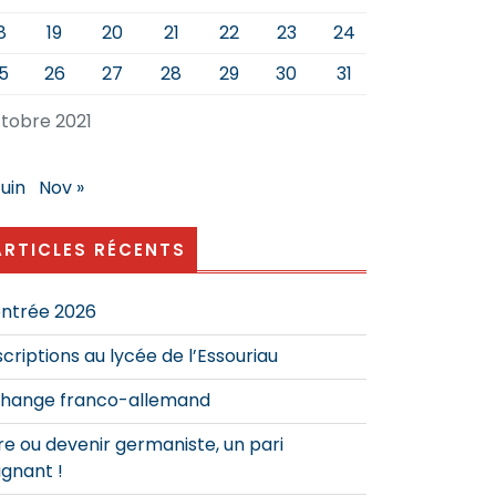
8
19
20
21
22
23
24
5
26
27
28
29
30
31
tobre 2021
Juin
Nov »
ARTICLES RÉCENTS
ntrée 2026
scriptions au lycée de l’Essouriau
hange franco-allemand
re ou devenir germaniste, un pari
gnant !