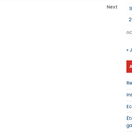
Next
Next
1
Post
2
oc
« 
Re
In
Ec
Êt
ga