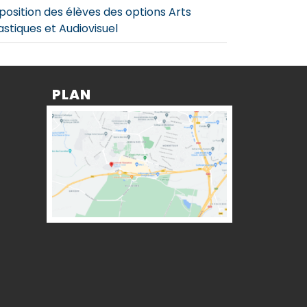
position des élèves des options Arts
astiques et Audiovisuel
PLAN