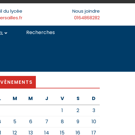
il du lycée
Nous joindre
sailles.fr
0164868282
Search
EL
for:
ÉVÈNEMENTS
L
M
M
J
V
S
D
1
2
3
4
5
6
7
8
9
10
1
12
13
14
15
16
17