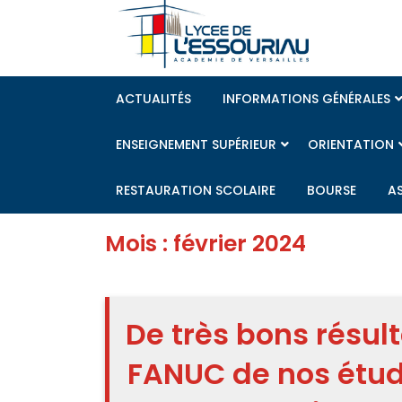
Skip
to
content
ACTUALITÉS
INFORMATIONS GÉNÉRALES
ENSEIGNEMENT SUPÉRIEUR
ORIENTATION
RESTAURATION SCOLAIRE
BOURSE
A
Mois :
février 2024
De très bons résu
FANUC de nos étud