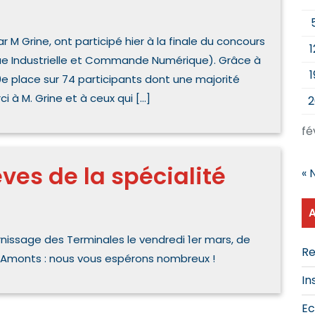
 M Grine, ont participé hier à la finale du concours
1
que Industrielle et Commande Numérique). Grâce à
1
10e place sur 74 participants dont une majorité
i à M. Grine et à ceux qui […]
2
fé
ves de la spécialité
« 
nissage des Terminales le vendredi 1er mars, de
Re
s Amonts : nous vous espérons nombreux !
In
Ec