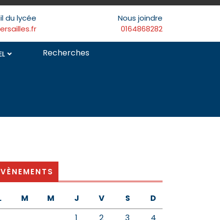
il du lycée
Nous joindre
sailles.fr
0164868282
Search
EL
for:
ÉVÈNEMENTS
L
M
M
J
V
S
D
1
2
3
4