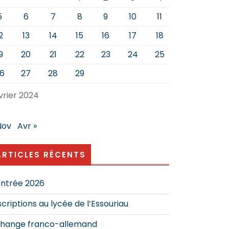
5
6
7
8
9
10
11
2
13
14
15
16
17
18
9
20
21
22
23
24
25
6
27
28
29
vrier 2024
Nov
Avr »
ARTICLES RÉCENTS
ntrée 2026
scriptions au lycée de l’Essouriau
hange franco-allemand